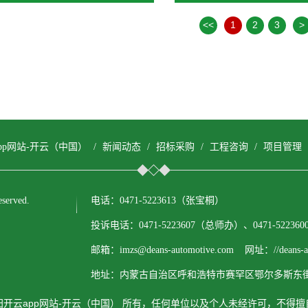
<<
1
2
3
>
pp网站-开云（中国）
/
新闻动态
/
招标采购
/
工程咨询
/
项目管理
erved.
电话：0471-5223613（张宝桐）
投诉电话：0471-5223607（总师办）、0471-522
邮箱：imzs@deans-automotive.com 网址：//deans-au
地址：内蒙古自治区呼和浩特市赛罕区鄂尔多斯东街1
开云app网站-开云（中国） 所有，任何单位以及个人未经许可，不得