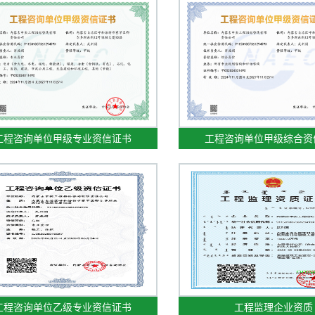
工程咨询单位甲级专业资信证书
工程咨询单位甲级综合资
工程咨询单位乙级专业资信证书
工程监理企业资质