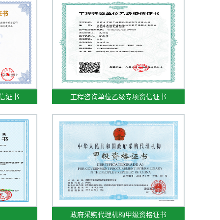
信证书
工程咨询单位乙级专项资信证书
政府采购代理机构甲级资格证书