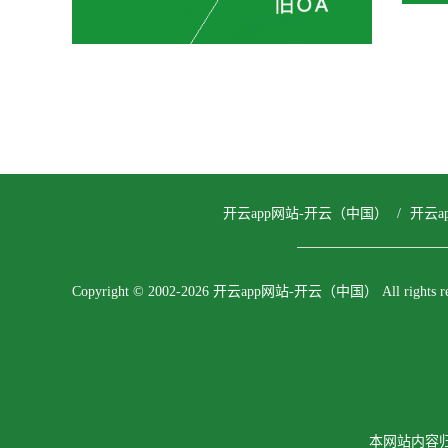
开云app网站-开云（中国）
/
开云a
Copyright © 2002-2026 开云app网站-开云（中国） All rights res
本网站内容归