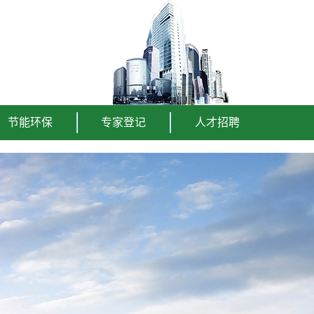
节能环保
专家登记
人才招聘