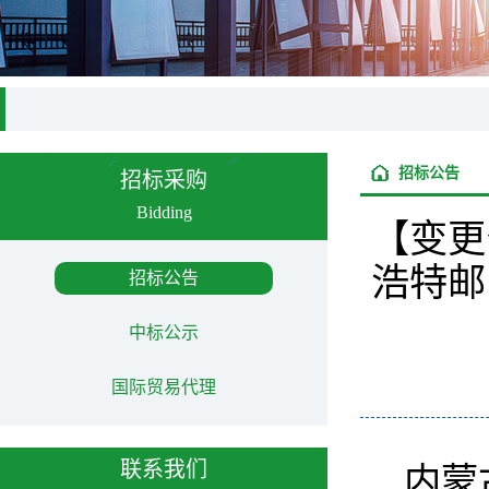
招标公告
招标采购
Bidding
【变更
浩特邮
招标公告
中标公示
国际贸易代理
联系我们
内蒙